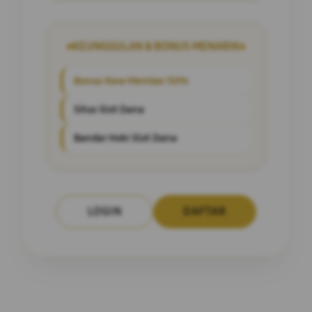
KEUNGGULAN & BONUS MENARIK
Bonus New Member 50%
Situs Slot Dana
Bandar Hoki Slot Dana
LOGIN
DAFTAR
Layer Popup Close