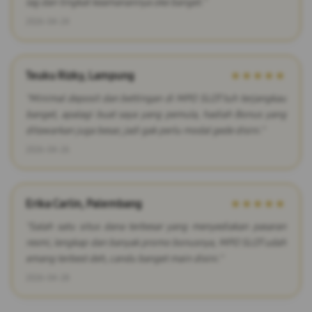
lag dan tingkat keamanannya oke banget."
2026-04-24
Teuku Rizky, Lampung
★★★★★
"Minimal deposit dan bettingan di MPO SLOT tuh terjangkau
banget, apalagi buat saya yang pemula, hadiah Bonus yang
ditawarkan juga besar, jadi gak perlu modal gede disini."
2026-04-26
Erika Carlin, Palembang
★★★★★
"Salah satu situs dana terbesar yang menyediakan pasaran
resmi, lengkap dan banyak promo bonusnya, MPO SLOT udah
emang terbest deh, candu banget main disini."
2026-04-28